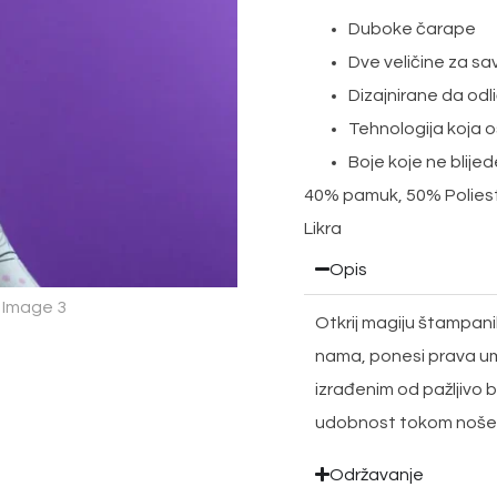
Duboke čarape
Dve veličine za s
Dizajnirane da odli
Tehnologija koja o
Boje koje ne blijed
40% pamuk, 50% Polieste
Likra
Opis
Otkrij magiju štampani
nama, ponesi prava um
izrađenim od pažljivo b
udobnost tokom noše
Održavanje