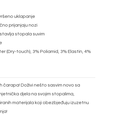
avršeno uklapanje
čno prijanjaju nozi
stavlja stopala suvim
e
r (Dry-touch), 3% Poliamid, 3% Elastin, 4%
h čarapa! Doživi nešto sasvim novo sa
jetnička djela na svojim stopalima,
iranih materijala koji obezbjeđuju izuzetnu
nja!