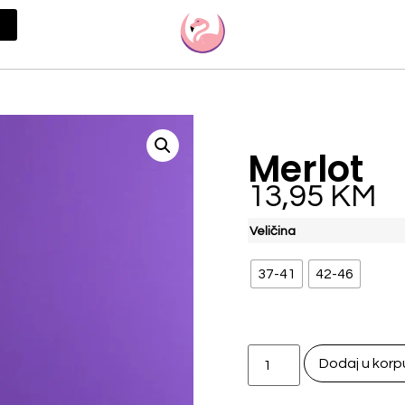
Merlot
13,95
KM
Veličina
37-41
42-46
Dodaj u korp