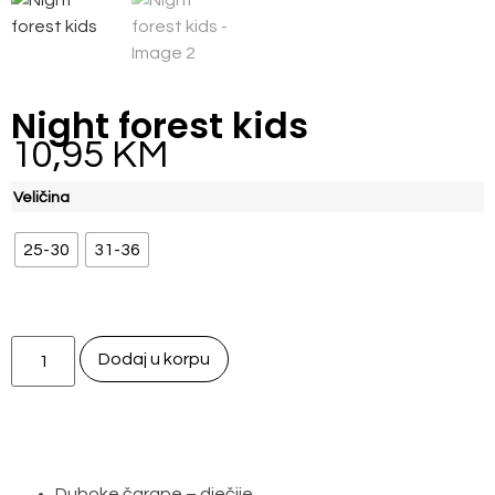
Night forest kids
10,95
KM
Veličina
25-30
31-36
Dodaj u korpu
Duboke čarape – dječije