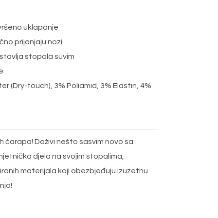
avršeno uklapanje
čno prijanjaju nozi
stavlja stopala suvim
e
r (Dry-touch), 3% Poliamid, 3% Elastin, 4%
h čarapa! Doživi nešto sasvim novo sa
jetnička djela na svojim stopalima,
iranih materijala koji obezbjeđuju izuzetnu
nja!