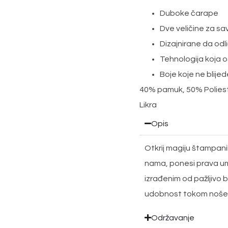
Duboke čarape
Dve veličine za s
Dizajnirane da odli
Tehnologija koja o
Boje koje ne blijed
40% pamuk, 50% Polieste
Likra
Opis
Otkrij magiju štampani
nama, ponesi prava um
izrađenim od pažljivo b
udobnost tokom noše
Održavanje