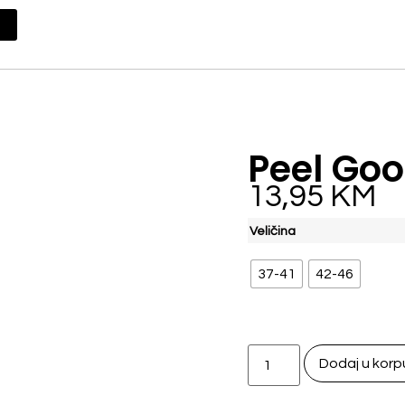
Peel Go
13,95
KM
Veličina
37-41
42-46
Dodaj u korp