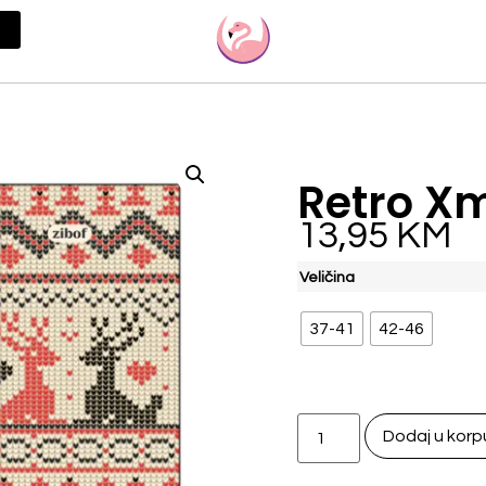
Retro X
13,95
KM
Veličina
37-41
42-46
Dodaj u korp