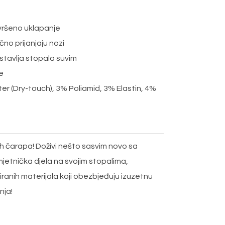
avršeno uklapanje
čno prijanjaju nozi
stavlja stopala suvim
e
r (Dry-touch), 3% Poliamid, 3% Elastin, 4%
h čarapa! Doživi nešto sasvim novo sa
jetnička djela na svojim stopalima,
iranih materijala koji obezbjeđuju izuzetnu
nja!