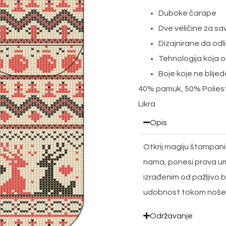
Duboke čarape
Dve veličine za s
Dizajnirane da odli
Tehnologija koja o
Boje koje ne blijed
40% pamuk, 50% Polieste
Likra
Opis
Otkrij magiju štampani
nama, ponesi prava um
izrađenim od pažljivo b
udobnost tokom noše
Održavanje