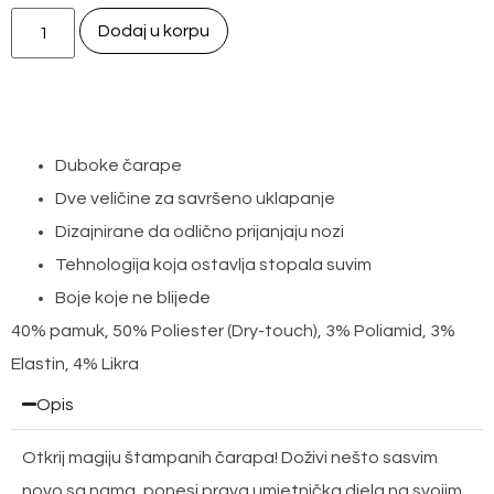
Dodaj u korpu
Duboke čarape
Dve veličine za savršeno uklapanje
Dizajnirane da odlično prijanjaju nozi
Tehnologija koja ostavlja stopala suvim
Boje koje ne blijede
40% pamuk, 50% Poliester (Dry-touch), 3% Poliamid, 3%
Elastin, 4% Likra
Opis
Otkrij magiju štampanih čarapa! Doživi nešto sasvim
novo sa nama, ponesi prava umjetnička djela na svojim